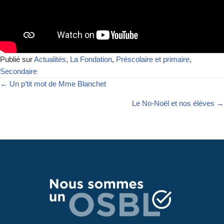
Publié sur
Actualités
,
La Fondation
,
Préscolaire et primaire
,
Secondaire
← Un p’tit mot de Mme Blanchet
Le No-Noël et nos élèves →