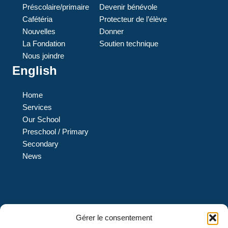
Préscolaire/primaire
Devenir bénévole
Cafétéria
Protecteur de l’élève
Nouvelles
Donner
La Fondation
Soutien technique
Nous joindre
English
Home
Services
Our School
Preschool / Primary
Secondary
News
L’École L’Eau-Vive est une institution privée de confession
Gérer le consentement
protestante évangélique et de langue française qui offre