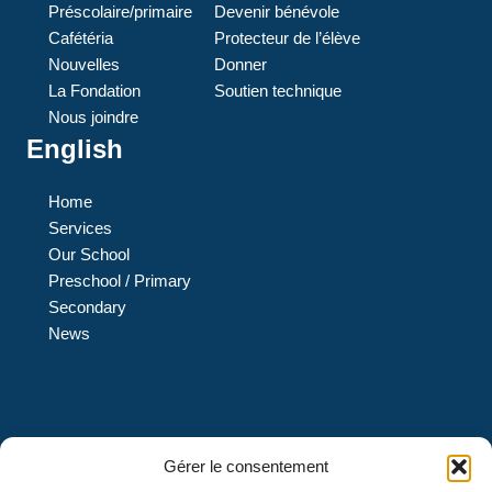
Préscolaire/primaire
Devenir bénévole
Cafétéria
Protecteur de l’élève
Nouvelles
Donner
La Fondation
Soutien technique
Nous joindre
English
Home
Services
Our School
Preschool / Primary
Secondary
News
L’École L’Eau-Vive est une institution privée de confession
Gérer le consentement
protestante évangélique et de langue française qui offre