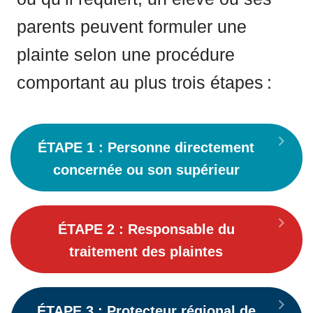
parents peuvent formuler une
plainte selon une procédure
comportant au plus trois étapes :
Dépl
ÉTAPE 1 : Personne directement
concernée ou son supérieur
Dépl
ÉTAPE 2 : Responsable du
traitement des plaintes
Dépl
ÉTAPE 3 : Protecteur régional de