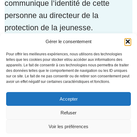
communique l’identité de cette
personne au directeur de la
protection de la jeunesse.
Gérer le consentement
Le protecteur régional de l’élève peut
Pour offrir les meilleures expériences, nous utilisons des technologies
aussi traiter un cas d’acte de
telles que les cookies pour stocker et/ou accéder aux informations des
appareils. Le fait de consentir à ces technologies nous permettra de traiter
des données telles que le comportement de navigation ou les ID uniques
violence à caractère sexuel de sa
sur ce site. Le fait de ne pas consentir ou de retirer son consentement peut
avoir un effet négatif sur certaines caractéristiques et fonctions.
propre initiative.
Accepter
Refuser
Protection contre les
Voir les préférences
représailles