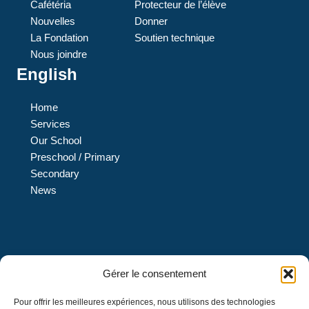
Cafétéria
Protecteur de l’élève
Nouvelles
Donner
La Fondation
Soutien technique
Nous joindre
English
Home
Services
Our School
Preschool / Primary
Secondary
News
L’École L’Eau-Vive est une institution privée de confession
Gérer le consentement
protestante évangélique et de langue française qui offre
Pour offrir les meilleures expériences, nous utilisons des technologies
des services d’éducation au préscolaire 4 et 5 ans et un