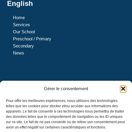
English
Home
Services
Our School
Preschool / Primary
Secondary
News
L’École L’Eau-Vive est une institution privée de confession
Gérer le consentement
protestante évangélique et de langue française qui offre
Pour offrir les meilleures expériences, nous utilisons des technologies
des services d’éducation au préscolaire 4 et 5 ans et un
telles que les cookies pour stocker et/ou accéder aux informations des
enseignement en formation générale au primaire et au
appareils. Le fait de consentir à ces technologies nous permettra de traiter
secondaire, menant à l’obtention d’un diplôme d’études
des données telles que le comportement de navigation ou les ID uniques
sur ce site. Le fait de ne pas consentir ou de retirer son consentement peut
secondaires décerné par le ministre de l’Éducation du
avoir un effet négatif sur certaines caractéristiques et fonctions.
Québec.