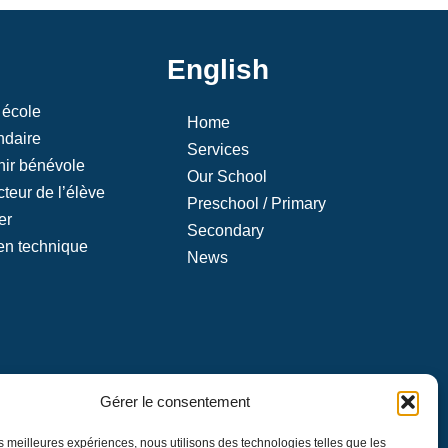
English
 école
Home
daire
Services
ir bénévole
Our School
cteur de l’élève
Preschool / Primary
er
Secondary
en technique
News
Gérer le consentement
angue française
on générale au
les meilleures expériences, nous utilisons des technologies telles que les