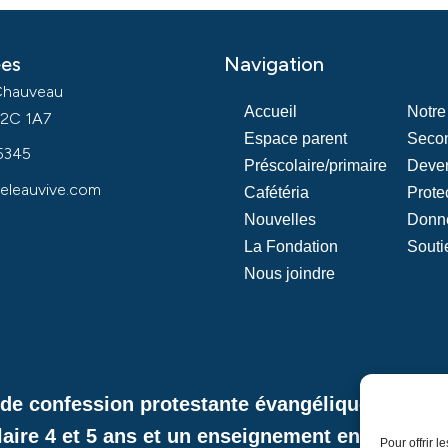
es
Navigation
Chauveau
Accueil
Notre
2C 1A7
Espace parent
Secon
5345
Préscolaire/primaire
Deven
eleauvive.com
Cafétéria
Prote
Nouvelles
Donn
La Fondation
Souti
Nous joindre
e de confession protestante évangélique et de l
laire 4 et 5 ans et un enseignement en formati
Pour offrir 