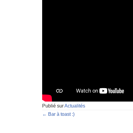
Publié sur
Actualités
← Bar à toast :)