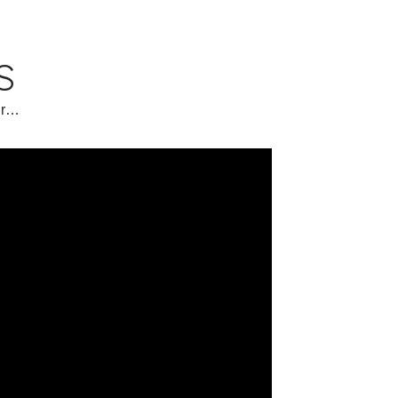
S
ur…