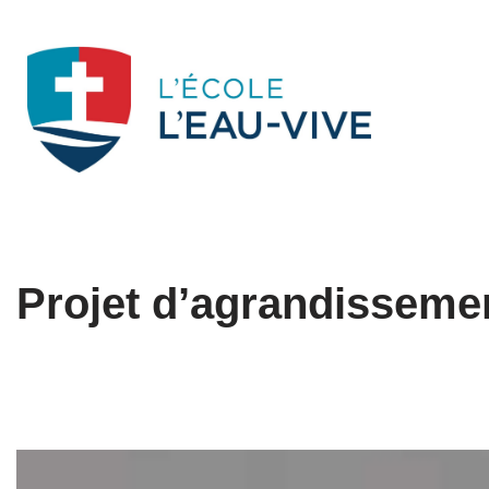
Aller
au
contenu
Projet d’agrandisseme