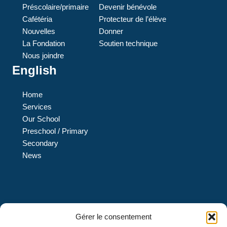
Préscolaire/primaire
Devenir bénévole
Cafétéria
Protecteur de l’élève
Nouvelles
Donner
La Fondation
Soutien technique
Nous joindre
English
Home
Services
Our School
Preschool / Primary
Secondary
News
L’École L’Eau-Vive est une institution privée de confession
Gérer le consentement
protestante évangélique et de langue française qui offre