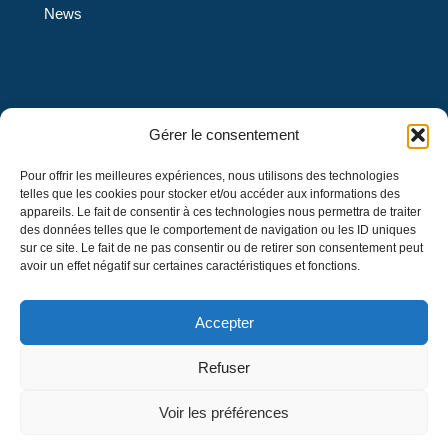
News
L’École L’Eau-Vive est une institution privée de confession
Gérer le consentement
protestante évangélique et de langue française qui offre
Pour offrir les meilleures expériences, nous utilisons des technologies
des services d’éducation au préscolaire 4 et 5 ans et un
telles que les cookies pour stocker et/ou accéder aux informations des
enseignement en formation générale au primaire et au
appareils. Le fait de consentir à ces technologies nous permettra de traiter
secondaire, menant à l’obtention d’un diplôme d’études
des données telles que le comportement de navigation ou les ID uniques
sur ce site. Le fait de ne pas consentir ou de retirer son consentement peut
secondaires décerné par le ministre de l’Éducation du
avoir un effet négatif sur certaines caractéristiques et fonctions.
Québec.
Accepter
Refuser
© 2026 L'École L'Eau-Vive. Tous droits
Voir les préférences
réservés.