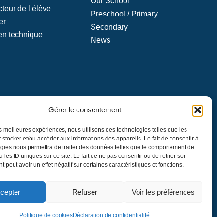
Our School
cteur de l’élève
Preschool / Primary
er
Secondary
en technique
News
angue française
Gérer le consentement
on générale au
les meilleures expériences, nous utilisons des technologies telles que les
 stocker et/ou accéder aux informations des appareils. Le fait de consentir à
par le ministre
gies nous permettra de traiter des données telles que le comportement de
 les ID uniques sur ce site. Le fait de ne pas consentir ou de retirer son
 peut avoir un effet négatif sur certaines caractéristiques et fonctions.
cepter
Refuser
Voir les préférences
Politique de cookies
Déclaration de confidentialité