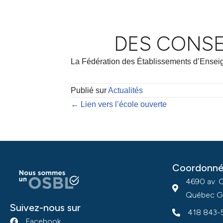
DES CONSEI
La Fédération des Établissements d’Enseig
Publié sur
Actualités
← Lien vers l’école ouverte
Coordonné
4690 av. 
Québec G
Suivez-nous sur
418 843-
Facebook