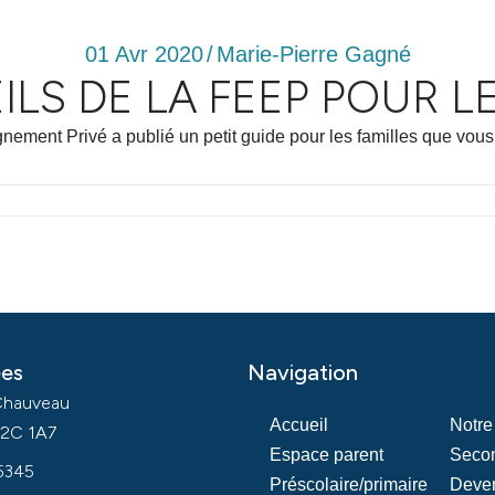
01 Avr 2020
/
Marie-Pierre Gagné
LS DE LA FEEP POUR L
nement Privé a publié un petit guide pour les familles que vo
es
Navigation
Chauveau
Accueil
Notre
2C 1A7
Espace parent
Secon
5345
Préscolaire/primaire
Deven