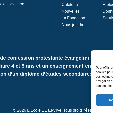
eleauvive.com
Cafétéria
Prote
Nouvelles
Donn
La Fondation
Souti
Nous joindre
e de confession protestante évangélique et de l
laire 4 et 5 ans et un enseignement en formati
Pour offrir 
cookies pour
ion d’un diplôme d’études secondaires décerné 
ces technolo
navigation ou
consentement
Ac
© 2026 L'École L'Eau-Vive. Tous droits réservés.