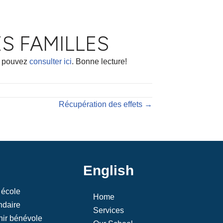
ES FAMILLES
us pouvez
consulter ici
. Bonne lecture!
Récupération des effets →
English
 école
Home
daire
Services
ir bénévole