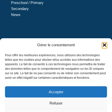
Preschool / Primary
Secondary
News
L’École L’Eau-Vive est une institution privée de confession
Gérer le consentement
protestante évangélique et de langue française qui offre
Pour offrir les meilleures expériences, nous utilisons des technologies
des services d’éducation au préscolaire 4 et 5 ans et un
telles que les cookies pour stocker et/ou accéder aux informations des
enseignement en formation générale au primaire et au
appareils. Le fait de consentir à ces technologies nous permettra de traiter
secondaire, menant à l’obtention d’un diplôme d’études
des données telles que le comportement de navigation ou les ID uniques
sur ce site. Le fait de ne pas consentir ou de retirer son consentement peut
secondaires décerné par le ministre de l’Éducation du
avoir un effet négatif sur certaines caractéristiques et fonctions.
Québec.
Accepter
Refuser
© 2026 L'École L'Eau-Vive. Tous droits