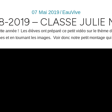
07 Mai 2019
/
EauVive
8-2019 – CLASSE JULI
tte année ! Les élèves ont préparé ce petit vidéo sur le thème de 
ches et en tournant les images. Voir donc notre petit montage qu