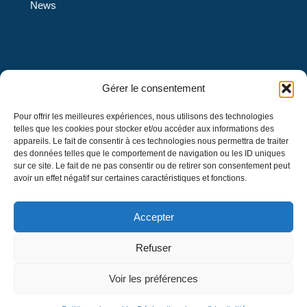
News
L’École L’Eau-Vive est une institution privée de confession
Gérer le consentement
protestante évangélique et de langue française qui offre
Pour offrir les meilleures expériences, nous utilisons des technologies
des services d’éducation au préscolaire 4 et 5 ans et un
telles que les cookies pour stocker et/ou accéder aux informations des
enseignement en formation générale au primaire et au
appareils. Le fait de consentir à ces technologies nous permettra de traiter
secondaire, menant à l’obtention d’un diplôme d’études
des données telles que le comportement de navigation ou les ID uniques
sur ce site. Le fait de ne pas consentir ou de retirer son consentement peut
secondaires décerné par le ministre de l’Éducation du
avoir un effet négatif sur certaines caractéristiques et fonctions.
Québec.
Accepter
Refuser
© 2026 L'École L'Eau-Vive. Tous droits
Voir les préférences
réservés.